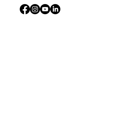
MENU
>
Privacy Policy
>
Contattaci
INFO
MedicalFill srl
Sede Viale Alcide De Gasperi
165 - 95126
Catania, Italy
Tel.
+39 095 7225355
WhatsApp
+39 375 5472591
Email
info@medicalfill.it
P.IVA
04607040872
© 2025 MedicalFill - All rights reserved