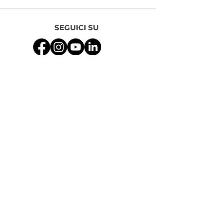
SEGUICI SU
MENU
>
Privacy Policy
>
Contattaci
INFO
MedicalFill srl
Sede Viale Alcide De Gasperi
165 - 95126
Catania, Italy
Tel.
+39 095 7225355
WhatsApp
+39 375 5472591
Email
info@medicalfill.it