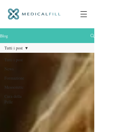
Blog
Tutti i post
Tutti i post
News
Formazione
Mesoestetic
Cura della
Pelle