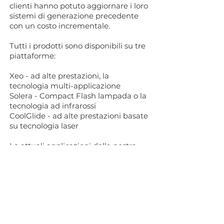
clienti hanno potuto aggiornare i loro
sistemi di generazione precedente
con un costo incrementale.
Tutti i prodotti sono disponibili su tre
piattaforme:
Xeo - ad alte prestazioni, la
tecnologia multi-applicazione
Solera - Compact Flash lampada o la
tecnologia ad infrarossi
CoolGlide - ad alte prestazioni basate
su tecnologia laser
Le attuali applicazioni della nostra
famiglia di prodotti comprende:
depilazione permanente su tutti i tipi
di pelle e pelle scura; il trattamento di
condizioni vascolari, comprese le
vene delle gambe e del viso, una
vasta gamma di applicazioni non
ablative per il ringiovanimento